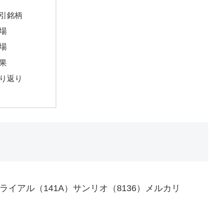
引銘柄
場
場
果
り返り
）トライアル（141A）サンリオ（8136）メルカリ