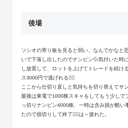
後場
ソシオの寄り板を見ると弱い、なんでかなと
いで下落し出したのでナンピン💦気付いた時には
し放置して、ロットを上げてトレードを続け
ス3000円で逃げれる😮‍💨
ここから仕切り直しと気持ちを切り替えてサン
最後は東電で1000株スキャをしてもう少し
っ切りナンピン4000株、一時は含み損が酷
たので損切りして終了😵‍💫は～疲れた。