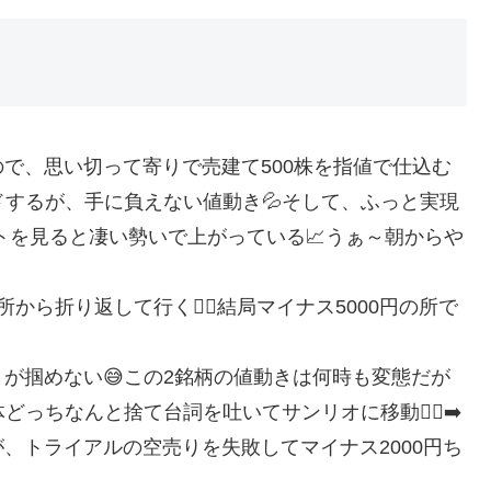
で、思い切って寄りで売建て500株を指値で仕込む
ドするが、手に負えない値動き💦そして、ふっと実現
ートを見ると凄い勢いで上がっている📈うぁ～朝からや
ら折り返して行く😮‍💨結局マイナス5000円の所で
が掴めない😅この2銘柄の値動きは何時も変態だが
っちなんと捨て台詞を吐いてサンリオに移動🏃‍♂️‍➡️
、トライアルの空売りを失敗してマイナス2000円ち