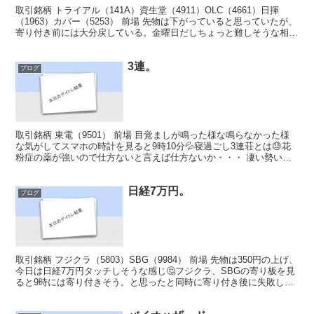
取引銘柄 トライアル（141A）資生堂（4911）OLC（4661）日揮
（1963）カバー（5253） 前場 先物は下がっていると思っていたが、
寄り付き前には大分戻している。金曜日だしちょっと難しそうな相場
なので無理のないトレードを心掛けよ...
3連。
ブログ
取引銘柄 東電（9501） 前場 目覚ましが鳴った様な鳴らなかった様
な気がしてスマホの時計を見ると9時10分💦寝過ごし3連荘とは😓花
粉症の薬が強いので仕方ないと言えば仕方ないか・・・ 凄い勢いで
デイトレの準備、その勢いのまま入ろうかと思った...
日経7万円。
ブログ
取引銘柄 フジクラ（5803）SBG（9984） 前場 先物は350円の上げ、
今日は日経7万円タッチしそうな感じ🤔フジクラ、SBGの寄り板を見
ると9時には寄り付きそう。と思ったと同時に寄り付き後に失敗して
の大負けが頭を過る。 寄り付き後はフ...