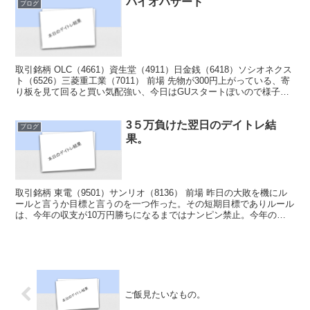
バイオハザード
ブログ
取引銘柄 OLC（4661）資生堂（4911）日金銭（6418）ソシオネクス
ト（6526）三菱重工業（7011） 前場 先物が300円上がっている、寄
り板を見て回ると買い気配強い、今日はGUスタートぽいので様子見
て慎重に行こうかな🤔様子見と...
3５万負けた翌日のデイトレ結
ブログ
果。
取引銘柄 東電（9501）サンリオ（8136） 前場 昨日の大敗を機にル
ールと言うか目標と言うのを一つ作った。その短期目標でありルール
は、今年の収支が10万円勝ちになるまではナンピン禁止。今年の負
けを取り返せるかどうかは分からないが、目標を...
ご飯見たいなもの。