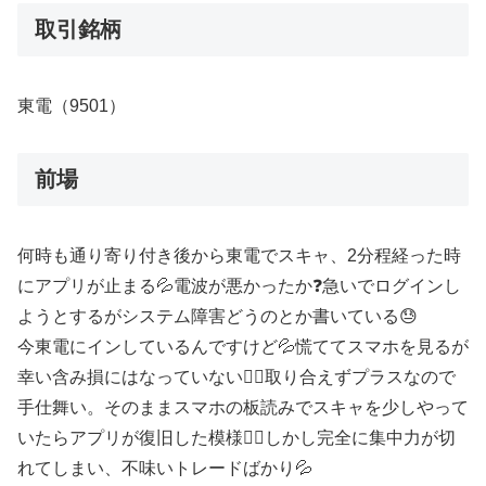
取引銘柄
東電（9501）
前場
何時も通り寄り付き後から東電でスキャ、2分程経った時
にアプリが止まる💦電波が悪かったか❓急いでログインし
ようとするがシステム障害どうのとか書いている😓
今東電にインしているんですけど💦慌ててスマホを見るが
幸い含み損にはなっていない😮‍💨取り合えずプラスなので
手仕舞い。そのままスマホの板読みでスキャを少しやって
いたらアプリが復旧した模様😮‍💨しかし完全に集中力が切
れてしまい、不味いトレードばかり💦