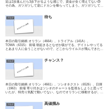
近は2歩進んだら3歩下がるような感じで、資金が全く増えてない😓
その為、ガツガツして逆にドカンを喰らってしまう。ガツガツしても
ろくなことないので、今日も8万勝ちを目...
待ち
ブログ
本日の取引銘柄 オリラン（4664）、トライアル（141A）、
TOWA（6315） 前場 朝起きるとなぜか咳がでる、デイトレやってる
とあまり人に会うことがないので、どこからウイルスが飛んできたの
か・・・（ゴホゴホ）あ、コンピューターウイルス...
チャンス？
ブログ
本日の取引銘柄 オリラン（4661）、ソシオネクスト（6526）、日揮
（1963） 前場 寄り付きはソシオのチャートを監視をしようと思って
いたが、特売り気配で動いてない、なのでオリランに移動するが、こ
こも特売りで固まっている（ありゃりゃ）他...
高値掴み
ブログ