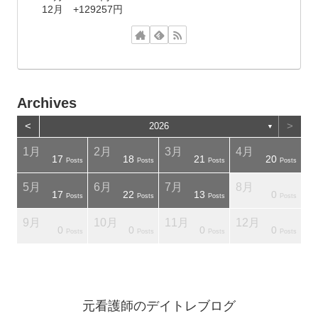
12月 +129257円
Archives
<
>
2026
▼
1月
2月
3月
4月
17
18
21
20
osts
osts
Posts
Posts
Posts
Posts
5月
6月
7月
8月
17
22
13
0
osts
osts
Posts
Posts
Posts
Posts
9月
10月
11月
12月
0
0
0
0
osts
osts
Posts
Posts
Posts
Posts
元看護師のデイトレブログ