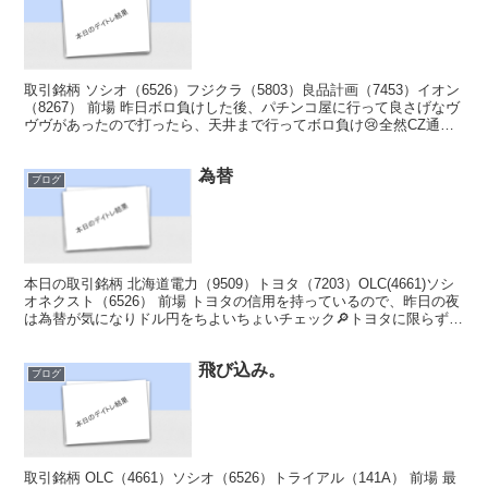
取引銘柄 ソシオ（6526）フジクラ（5803）良品計画（7453）イオン
（8267） 前場 昨日ボロ負けした後、パチンコ屋に行って良さげなヴ
ヴヴがあったので打ったら、天井まで行ってボロ負け😢全然CZ通ら
ないし、あんなコイン持ちの悪い台でハ...
為替
ブログ
本日の取引銘柄 北海道電力（9509）トヨタ（7203）OLC(4661)ソシ
オネクスト（6526） 前場 トヨタの信用を持っているので、昨日の夜
は為替が気になりドル円をちよいちょいチェック🔎トヨタに限らず、
円安の方が日本株は上がり易いのか...
飛び込み。
ブログ
取引銘柄 OLC（4661）ソシオ（6526）トライアル（141A） 前場 最