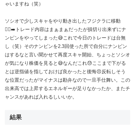
ゃいますね（笑）
ソシオで少しスキャをやり動き出したフジクラに移動
🚶‍♂️‍➡️トレード内容はまぁまぁだったが損切り出来ずにナ
ンピンをやってしまった😅これで今日のトレードは台無
し（笑）そのナンピンを2.3回使った所で自分にナンピン
はするなと言い聞かせて再度スキャ開始、ちょっとソシオ
が気になり株価を見ると😅なんだこれ😓ここまで下がる
とは逆指値を指しておけば良かったと後悔😣反転しそう
な位置だったがマイナスは勘弁なので一旦手仕舞い。この
出来高では上昇するエネルギーが足りなかったか、またチ
ャンスがあれば入れるしいいか。
結果