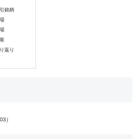
引銘柄
場
場
果
り返り
03）