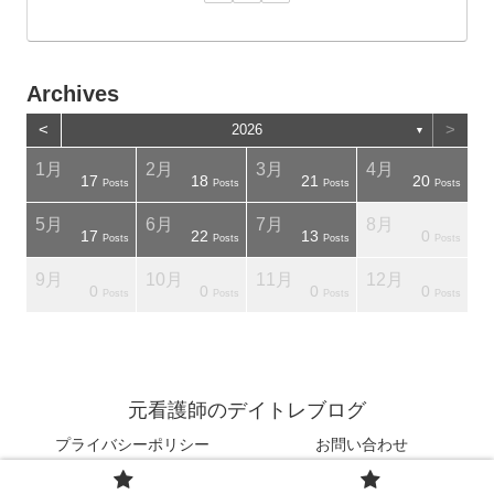
Archives
<
>
2026
▼
1月
2月
3月
4月
17
18
21
20
osts
osts
Posts
Posts
Posts
Posts
5月
6月
7月
8月
17
22
13
0
osts
osts
Posts
Posts
Posts
Posts
9月
10月
11月
12月
0
0
0
0
osts
osts
Posts
Posts
Posts
Posts
元看護師のデイトレブログ
プライバシーポリシー
お問い合わせ
© 2024 元看護師のデイトレブログ.