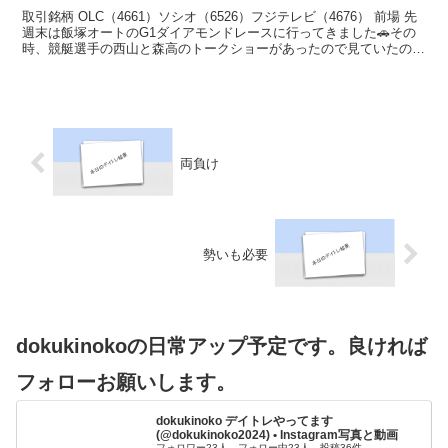
取引銘柄 OLC（4661）ソシオ（6526）フジテレビ（4676） 前場 先
週末は飯塚オートのG1ダイアモンドレースに行ってきました🚗その
時、競艇選手の西山と森高のトークショーがあったので見ていたので
すが、その時の話で西山と荒尾が2.3年...
両負け
勢いも必要
dokukinokoの日常アップ予定です。良ければ
フォローお願いします。
dokukinoko デイトレやってます
(@dokukinoko2024) • Instagram写真と動画
フォロワー23人、フォロー中23人、投稿36件 ―