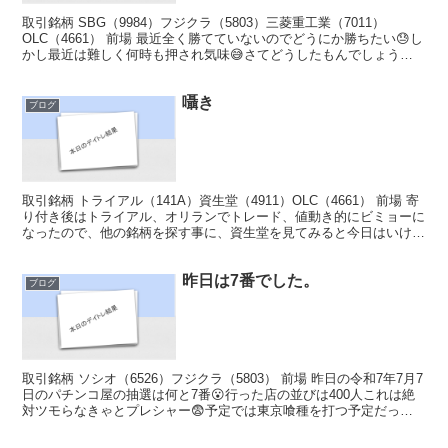
取引銘柄 SBG（9984）フジクラ（5803）三菱重工業（7011）
OLC（4661） 前場 最近全く勝てていないのでどうにか勝ちたい😓し
かし最近は難しく何時も押され気味😅さてどうしたもんでしょう
ね・・・ 寄り気配を見た感じSBG、フジク...
囁き
ブログ
取引銘柄 トライアル（141A）資生堂（4911）OLC（4661） 前場 寄
り付き後はトライアル、オリランでトレード、値動き的にビミョーに
なったので、他の銘柄を探す事に、資生堂を見てみると今日はいけそ
うな感じだったのでスキャ、まぁ悪くない...
昨日は7番でした。
ブログ
取引銘柄 ソシオ（6526）フジクラ（5803） 前場 昨日の令和7年7月7
日のパチンコ屋の抽選は何と7番😮行った店の並びは400人これは絶
対ツモらなきゃとプレシャー😨予定では東京喰種を打つ予定だった
が、子供の迎えを考えたら15時にまでに終...