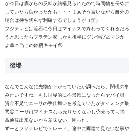
が今日は底からの反転が結構見られたので時間軸を長めに
していたら良かったかも・・・まぁそう言いながら自分の
場合は持ち切らず利確するでしょうが（笑）
フジテレビは流石に今日はマイナスで終わってくれるだろ
うと思ったらプラテン😰しかも後半にグン伸び📈マジか
よ😅本当この銘柄キモイ😣
後場
なんでこんなに先物が下がっていたか調べたら、関税の事
みたいですね。もし世界的に不景気になったらヤバイ😅
資金不足でニーサの手仕舞いを考えていたがタイミング最
悪😣ニーサはマイナスなら売りたくないし💦売っても損
益通算出来ないから意味ない、困った。
ずーとフジテレビでトレード、途中に両建て見たいな事や