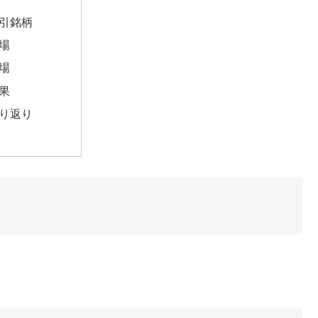
引銘柄
場
場
果
り返り