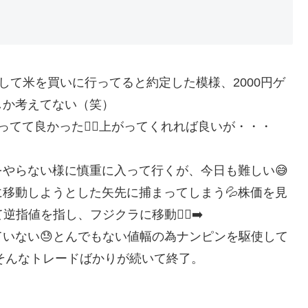
値して米を買いに行ってると約定した模様、2000円ゲ
しか考えてない（笑）
てて良かった😮‍💨上がってくれれば良いが・・・
やらない様に慎重に入って行くが、今日も難しい😅
に移動しようとした矢先に捕まってしまう💦株価を見
値を指し、フジクラに移動🏃‍♂️‍➡️
いない😓とんでもない値幅の為ナンピンを駆使して
💨そんなトレードばかりが続いて終了。