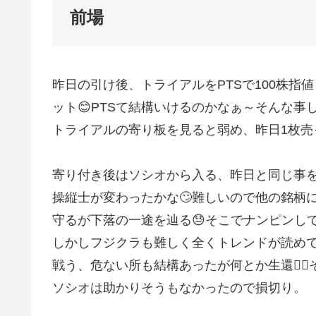
前場
昨日の引け後、トライアルをPTSで100株指
ット😊PTSて結構いけるのかなぁ～そんな事
トライアルの寄り板を見ると弱め、昨日1枚売っ
寄り付き後はソシオから入る、昨日と同じ事を
操縦士が変わったかな🙄難しいので他の銘柄
守るが下落の一途を辿る😓そこでナンピンして逆指
しかしフジクラも難しく全くトレンドが読めて
戦う、危ない所も結構あったが何とか生還😮‍
ソシオは助かりそうもなかったので損切り。