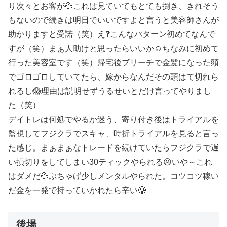
り次々とお客が💦これは見ていてもとても捌き、きれそう
もないので続きは明日でいいですよと言うと美容師さんが
助かりますと受諾（笑）え❓こんなパターン初めてなんで
すが（笑）まぁ人助けと思ったらいいか☺️ちなみに初めて
行った美容室です（笑）帰宅後ブリーチで金髪になった頭
でゴロゴロしていてたら、嫁からなんだその頭はて切れら
れるし😱理由は説明せずうるせいとだけ言ってやりまし
た（笑）
デイトレは何処でやるか迷う、寄り付き後はトライアルを
監視してフジクラでスキャ、時折トライアルを見ると言っ
た感じ。まぁまぁなトレードを続けていたらフジクラで遅
い損切りをしてしまい30ティックやられる😣いや～これ
はダメだ💦ぶちゃげ少しメンタルやられた。コツコツ稼い
だ金を一発で持っていかれたら辛い🥲
後場