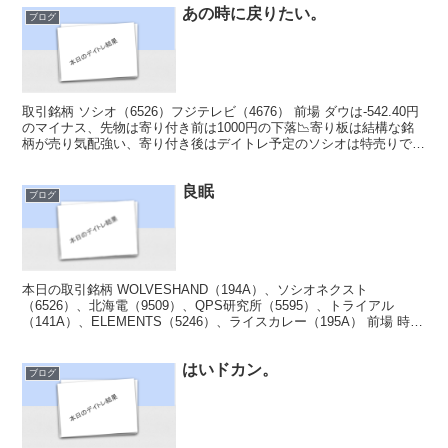
あの時に戻りたい。
ブログ
取引銘柄 ソシオ（6526）フジテレビ（4676） 前場 ダウは-542.40円
のマイナス、先物は寄り付き前は1000円の下落📉寄り板は結構な銘
柄が売り気配強い、寄り付き後はデイトレ予定のソシオは特売りで止
まっている。他の銘柄でトレードをし...
良眠
ブログ
本日の取引銘柄 WOLVESHAND（194A）、ソシオネクスト
（6526）、北海電（9509）、QPS研究所（5595）、トライアル
（141A）、ELEMENTS（5246）、ライスカレー（195A） 前場 時計
を見たら10時６分、9時じ...
はいドカン。
ブログ