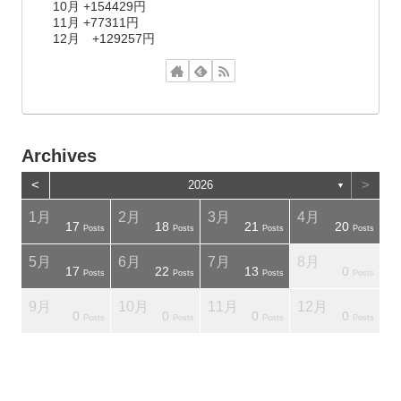
10月 +154429円
11月 +77311円
12月 +129257円
Archives
<
>
2026
▼
1月
2月
3月
4月
17
18
21
20
osts
osts
Posts
Posts
Posts
Posts
5月
6月
7月
8月
17
22
13
0
osts
osts
Posts
Posts
Posts
Posts
9月
10月
11月
12月
0
0
0
0
osts
osts
Posts
Posts
Posts
Posts