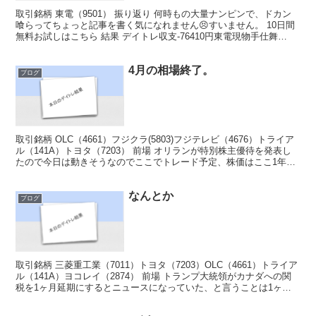
取引銘柄 東電（9501） 振り返り 何時もの大量ナンピンで、ドカン
喰らってちょっと記事を書く気になれません😣すいません。 10日間
無料お試しはこちら 結果 デイトレ収支-76410円東電現物手仕舞
い-25105円3月収支-165605円 ...
4月の相場終了。
ブログ
取引銘柄 OLC（4661）フジクラ(5803)フジテレビ（4676）トライア
ル（141A）トヨタ（7203） 前場 オリランが特別株主優待を発表し
たので今日は動きそうなのでここでトレード予定、株価はここ1年半
くらい駄々下がり📉株主の気持ち...
なんとか
ブログ
取引銘柄 三菱重工業（7011）トヨタ（7203）OLC（4661）トライア
ル（141A）ヨコレイ（2874） 前場 トランプ大統領がカナダへの関
税を1ヶ月延期にするとニュースになっていた、と言うことは1ヶ月
の間に1000年分くらい輸出しろ...