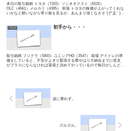
本日の取引銘柄 トヨタ（7203）ソシオネクスト（6526）
OLC（4661）メルカリ（4385） 前場 トヨタの株価が上がってくれな
いかなと願いながら寄り板を見るが、あんまり強くなさそう(*´Д｀)デ
イトレは北海道電力から行こうと構えるが...
初手から・・・
ブログ
取引銘柄 フジクラ（5803）ユニシアHD（3547） 前場 デイトレの準
備をしていると、不安がよぎり緊張する😨やはり大納会までに収支
がプラスにならなければ退場と決めてやっているので毎日がしんどい
😓まぁ自分を追い込んでやればそれなりの結果が...
波に乗れず。
ズルズル。