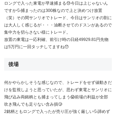
ロングで入った東電が早速捕まる😓今日は上じゃないん
ですか💦捕まったのは300株なので上と決めつけ放置
（笑）その間サンリオでトレード、今日はサンリオの割に
は大人しく感じるが・・・油断させてのドスンがあるので
集中力を切らさない様にトレード。
放置の東電は一応利確、前引け時の日経49929.81円先物
は5万円に一回タッチしてますね😯
後場
何かやらかしそうな感じなので、トレードをせず値動きだ
けを監視しようと思っていたが、思わず東電とサンリオに
飛び込み両銘柄とも捕まってしまう😱前場の利益が全部
吹き飛んでも足りない含み損🥲
2銘柄ともロングで入ったが売り圧が強く厳しい💦諦めず