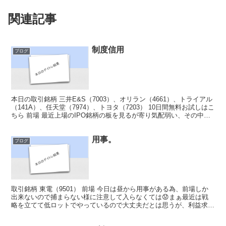
関連記事
制度信用
ブログ
本日の取引銘柄 三井E&S（7003）、オリラン（4661）、トライアル
（141A）、任天堂（7974）、トヨタ（7203） 10日間無料お試しはこ
ちら 前場 最近上場のIPO銘柄の板を見るが寄り気配弱い、その中で
もトライアルは強そうだが間...
用事。
ブログ
取引銘柄 東電（9501） 前場 今日は昼から用事がある為、前場しか
出来ないので捕まらない様に注意して入らなくては😟まぁ最近は戦
略を立てて低ロットでやっているので大丈夫だとは思うが、利益求め
てて寄り付き後に飛びつき大変な事にならない様にする...