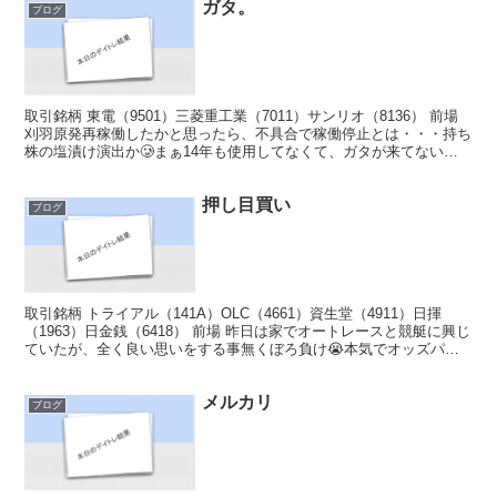
ガタ。
ブログ
取引銘柄 東電（9501）三菱重工業（7011）サンリオ（8136） 前場
刈羽原発再稼働したかと思ったら、不具合で稼働停止とは・・・持ち
株の塩漬け演出か🥲まぁ14年も使用してなくて、ガタが来てない方
がおかしい🙄10年以上経っていたら人間も...
押し目買い
ブログ
取引銘柄 トライアル（141A）OLC（4661）資生堂（4911）日揮
（1963）日金銭（6418） 前場 昨日は家でオートレースと競艇に興じ
ていたが、全く良い思いをする事無くぼろ負け😭本気でオッズパー
クとテレボートを退会しようかと思った...
メルカリ
ブログ