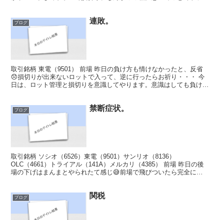
アルへ、寄りの特売り気配から一変、強くなって...
連敗。
ブログ
取引銘柄 東電（9501） 前場 昨日の負け方も情けなかったと、反省
😞損切りが出来ないロットで入って、逆に行ったらお祈り・・・ 今
日は、ロット管理と損切りを意識してやります。意識はしても負けて
いたら無意識で高ロットにしそうで怖い（笑） 序盤...
禁断症状。
ブログ
取引銘柄 ソシオ（6526）東電（9501）サンリオ（8136）
OLC（4661）トライアル（141A）メルカリ（4385） 前場 昨日の後
場の下げはまんまとやられたて感じ😅前場で飛びついたら完全にア
ウト😣だって底固いて思うし（笑）今日は昨...
関税
ブログ