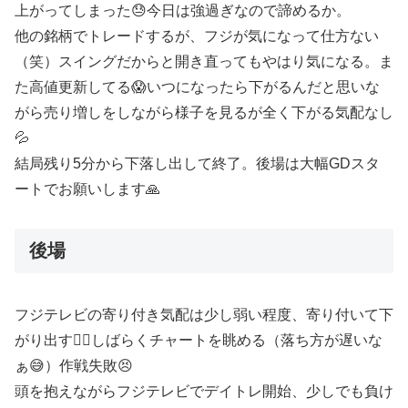
上がってしまった😓今日は強過ぎなので諦めるか。
他の銘柄でトレードするが、フジが気になって仕方ない
（笑）スイングだからと開き直ってもやはり気になる。ま
た高値更新してる😱いつになったら下がるんだと思いな
がら売り増しをしながら様子を見るが全く下がる気配なし
💦
結局残り5分から下落し出して終了。後場は大幅GDスタ
ートでお願いします🙏
後場
フジテレビの寄り付き気配は少し弱い程度、寄り付いて下
がり出す😮‍💨しばらくチャートを眺める（落ち方が遅いな
ぁ😅）作戦失敗😣
頭を抱えながらフジテレビでデイトレ開始、少しでも負け