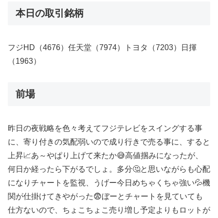
本日の取引銘柄
フジHD（4676）任天堂（7974）トヨタ（7203）日揮
（1963）
前場
昨日の夜戦略を色々考えてフジテレビをスイングする事
に、寄り付きの気配弱いので成り行きで売る事に、すると
上昇📈あ～やぱり上げて来たか😅高値掴みになったが、
何日か経ったら下がるでしょ。多分🤔と思いながらも心配
になりチャートを監視、うげー今日めちゃくちゃ強い💦機
関が仕掛けてきやがった😨ぼーとチャートを見ていても
仕方ないので、ちょこちょこ売り増し予定よりもロットが