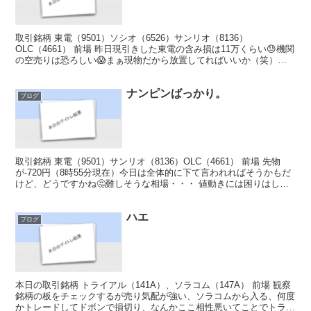
取引銘柄 東電（9501）ソシオ（6526）サンリオ（8136）
OLC（4661） 前場 昨日現引きした東電の含み損は11万くらい😓機関
の空売りは恐ろしい😱まぁ現物だから放置してればいいか（笑）現
物はこんな時、心に余裕が出来ますね😮‍💨 東...
ナンピンばっかり。
ブログ
取引銘柄 東電（9501）サンリオ（8136）OLC（4661） 前場 先物
が-720円（8時55分現在）今日は全体的に下て言われればそうかもだ
けど、どうですかね🤔難しそうな相場・・・ 値動きには困りはしな
いだろうが、難しそう😓色々考えてた...
ハエ
ブログ
本日の取引銘柄 トライアル（141A）、ソラコム（147A） 前場 観察
銘柄の板をチェックするが売り気配が強い、ソラコムから入る、何度
かトレードしてドボンで損切り、なんかここ相性悪いてことでトライ