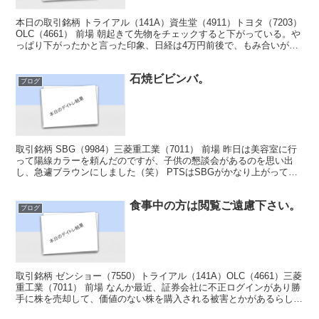
本日の取引銘柄 トライアル（141A）資生堂（4911）トヨタ（7203）
OLC（4661） 前場 朝起きて先物をチェックすると下がっている。や
っぱり下がったかと言った印象、日経は4万円前後で、もみ合いが続
いてますね・・・トライアルだけは上...
石焼ビビンバ。
ブログ
取引銘柄 SBG（9984）三菱重工業（7011） 前場 昨日は美容室に行
って陽線カラーを頼んだのですが、子供の懇談会があるのを思い出
し、急遽ブラウンにしました（笑） PTSはSBGがかなり上がってい
たので持っている現物を手仕舞い出来そう🤔...
食事中の方は閲覧ご遠慮下さい。
ブログ
取引銘柄 ゼンショー（7550）トライアル（141A）OLC（4661）三菱
重工業（7011） 前場 なんか最近、証券会社に不正ログインがあり勝
手に株を売却して、価値のない株を購入される被害とかがあるらしい
😱その噂もどこまでが本当か分からな...