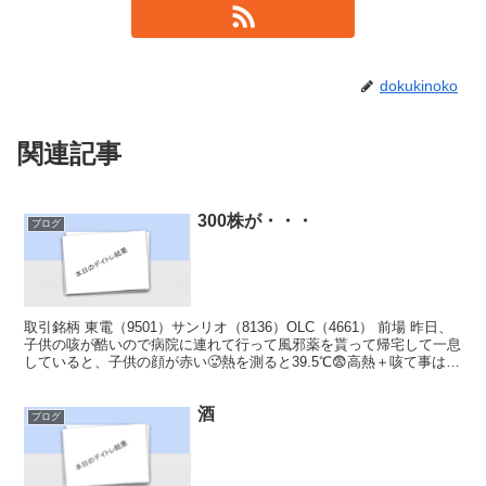
dokukinoko
関連記事
300株が・・・
ブログ
取引銘柄 東電（9501）サンリオ（8136）OLC（4661） 前場 昨日、
子供の咳が酷いので病院に連れて行って風邪薬を貰って帰宅して一息
していると、子供の顔が赤い🥵熱を測ると39.5℃😨高熱＋咳て事はイ
ンフルの可能性高い😅 と言う感じな...
酒
ブログ