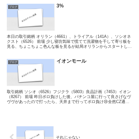
3%
ブログ
本日の取引銘柄 オリラン（4661）、トライアル（141A）、ソシオネ
クスト（6526） 前場 少し寝坊気味で慌てて洗濯物を干して寄り板を
見る、ちょこちょこ色んな板を見るが結局オリランからスタートし
て、トライアルに行く昨日と同じ流れになる。...
イオンモール
ブログ
取引銘柄 ソシオ（6526）フジクラ（5803）良品計画（7453）イオン
（8267） 前場 昨日ボロ負けした後、パチンコ屋に行って良さげなヴ
ヴヴがあったので打ったら、天井まで行ってボロ負け😢全然CZ通ら
ないし、あんなコイン持ちの悪い台でハ...
それじゃない