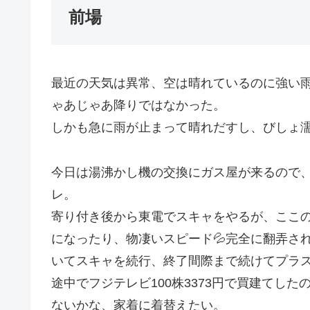
前場
最近の天気は異常、空は晴れているのに強い
ゃあじゃあ降りではなかった。
しかも急に雨が止まって晴れだすし、びしょ
今日は湯沸かし機の交換にガス屋が来るので
レ。
寄り付き後から東電でスキャをやるが、ここの値
になったり、物凄いスピード💦完全に翻弄さ
いてスキャを続行、終了間際まで続けてプラス30
途中でフジテレビ100株3373円で買建てし
ないかな、家着に着替えたい。