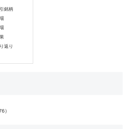
引銘柄
場
場
果
り返り
76）