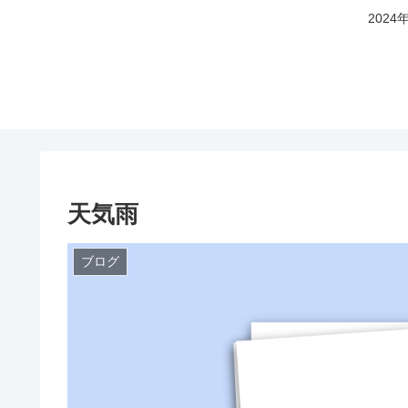
202
天気雨
ブログ