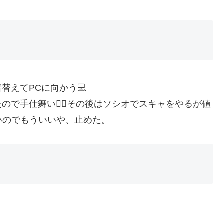
替えてPCに向かう💻
で手仕舞い😮‍💨その後はソシオでスキャをやるが値
いのでもういいや、止めた。