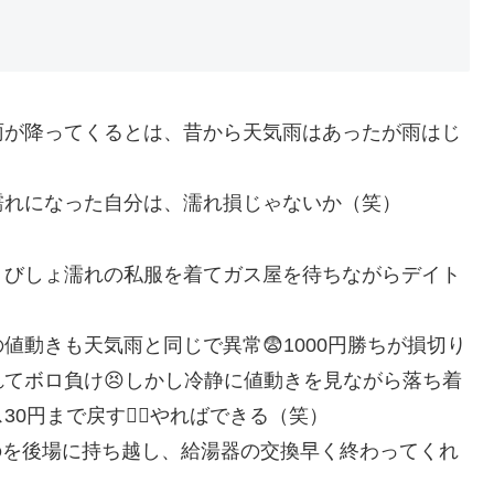
雨が降ってくるとは、昔から天気雨はあったが雨はじ
濡れになった自分は、濡れ損じゃないか（笑）
、びしょ濡れの私服を着てガス屋を待ちながらデイト
動きも天気雨と同じで異常😨1000円勝ちが損切り
れてボロ負け😣しかし冷静に値動きを見ながら落ち着
円まで戻す😮‍💨やればできる（笑）
たのを後場に持ち越し、給湯器の交換早く終わってくれ