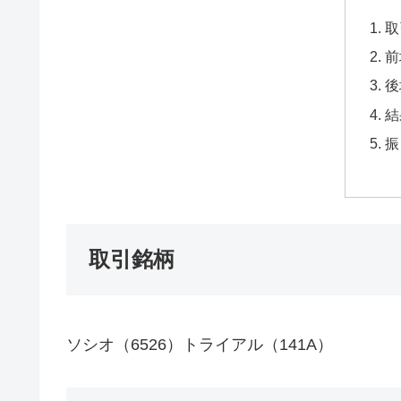
取
前
後
結
振
取引銘柄
ソシオ（6526）トライアル（141A）