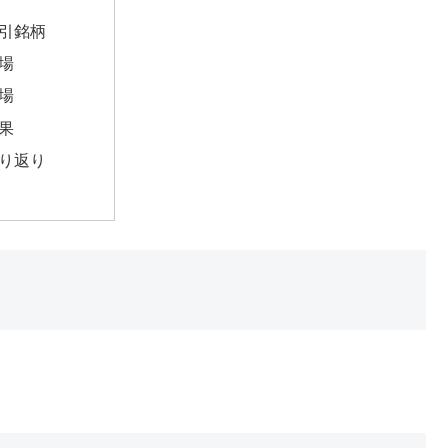
引銘柄
場
場
果
り返り