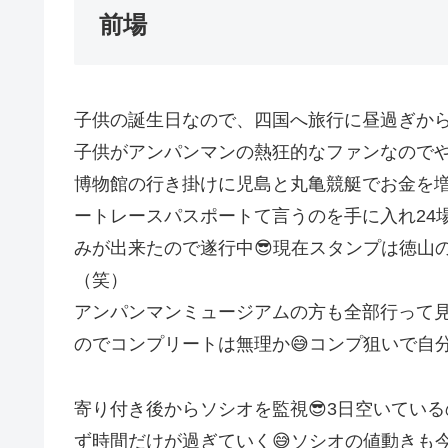
前場
子供の誕生日なので、四国へ旅行に昼過ぎか
子供がアンパンマンの熱狂的なファンなので
博物館の行き掛けに児島と丸亀競艇でお金を
ートレースパスポートて言うのを手に入れ24
みが出来たので遂行中😎現在スタンプは徳山
（笑）
アンパンマンミュージアムの方も全部行って
のでコンプリートは無理か😅コンプ狙いで自
寄り付き後からソシオを監視😎3日空いてい
ず時間だけが過ぎていく😅ソシオの値動きも今