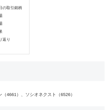
日の取引銘柄
場
場
果
り返り
ン（4661）、ソシオネクスト（6526）