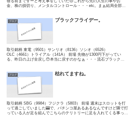
寝る前までずーと考え事をしていた😔これから先の人生の事やお
金、株の損切り、メンタルコントロール・・・etc。まぁ結局全部お
金が絡む事なんですけどね（笑）車の購入資金を株...
ブラックフライデー。
ブログ
取引銘柄 東電（9501）サンリオ（8136）ソシオ（6526）
OLC（4661）トライアル（141A） 前場 先物が1300円下がってい
る、昨日の上げ全戻し😯本当に戻すのかなぁ・・・流石ブラックフ
ライデー関係ないか（笑） 寄り付き後、東電...
枯れてますね。
ブログ
取引銘柄 SBG（9984）フジクラ（5803） 前場 週末はスロットを打
って過ごしていました🎰で、パチンコ屋あるあるなんですけど隣で打
っている人が足を組んでこちらのテリトリーに足を入れてくる事って
ないですか❓あれって何なんですかね😓気づい...