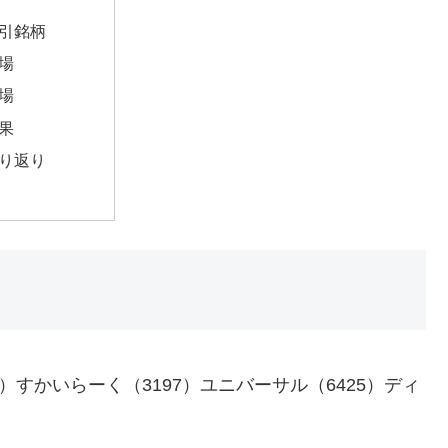
引銘柄
場
場
果
り返り
36）すかいらーく（3197）ユニバーサル（6425）ディ