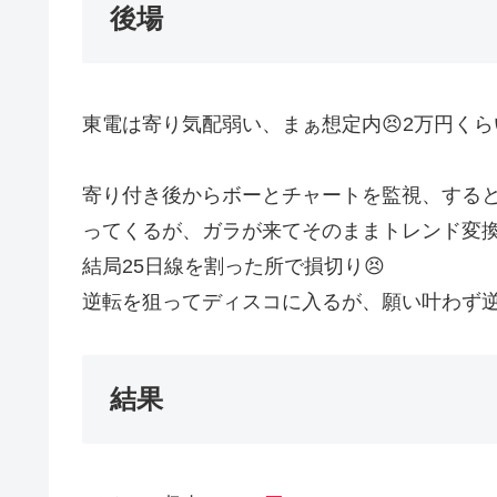
後場
東電は寄り気配弱い、まぁ想定内😣2万円く
寄り付き後からボーとチャートを監視、する
ってくるが、ガラが来てそのままトレンド変換
結局25日線を割った所で損切り😣
逆転を狙ってディスコに入るが、願い叶わず逆
結果