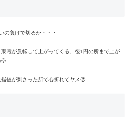
らいの負けで切るか・・・
と東電が反転して上がってくる、後1円の所まで上が
💦
指値が刺さった所で心折れてヤメ😖