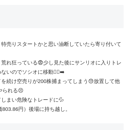
、特売りスタートかと思い油断していたら寄り付いて
荒れ狂っている😨少し見た後にサンリオに入りトレ
でソシオに移動🏃‍♂️‍➡️
を続け空売りが200株捕まってしまう😓放置して他
られる😣
しまい危険なトレードに💦
803.86円）後場に持ち越し。