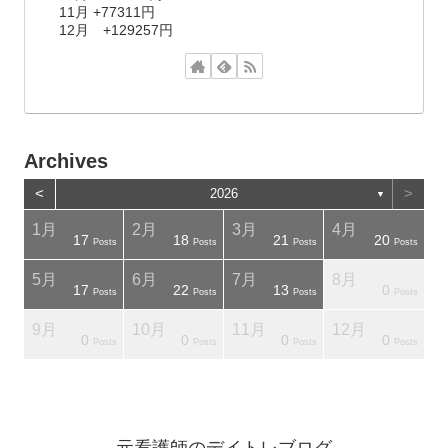
11月 +77311円
12月 +129257円
Archives
<
>
2026
▼
1月
2月
3月
4月
17
18
21
20
osts
osts
Posts
Posts
Posts
Posts
5月
6月
7月
8月
17
22
13
0
osts
osts
Posts
Posts
Posts
Posts
9月
10月
11月
12月
0
0
0
0
osts
osts
Posts
Posts
Posts
Posts