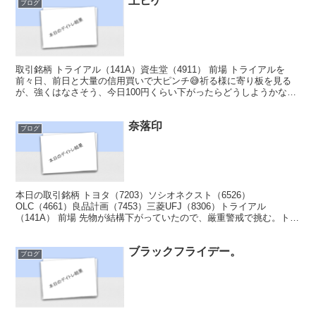
上ヒゲ
ブログ
取引銘柄 トライアル（141A）資生堂（4911） 前場 トライアルを
前々日、前日と大量の信用買いで大ピンチ😅祈る様に寄り板を見る
が、強くはなさそう、今日100円くらい下がったらどうしようかな😓
寄り付き後しばらくトライアルの板とチャートを眺...
奈落印
ブログ
本日の取引銘柄 トヨタ（7203）ソシオネクスト（6526）
OLC（4661）良品計画（7453）三菱UFJ（8306）トライアル
（141A） 前場 先物が結構下がっていたので、厳重警戒で挑む。トヨ
タが下がったら現物を買おうと思いトヨタから...
ブラックフライデー。
ブログ