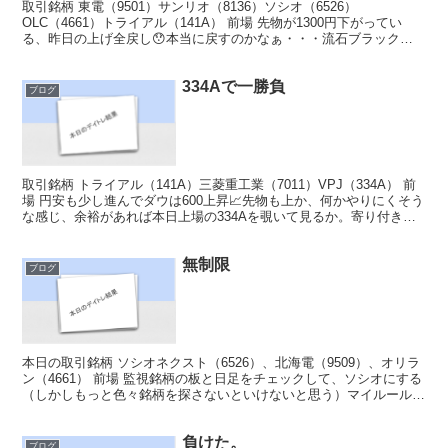
取引銘柄 東電（9501）サンリオ（8136）ソシオ（6526）
OLC（4661）トライアル（141A） 前場 先物が1300円下がってい
る、昨日の上げ全戻し😯本当に戻すのかなぁ・・・流石ブラックフ
ライデー関係ないか（笑） 寄り付き後、東電...
334Aで一勝負
ブログ
取引銘柄 トライアル（141A）三菱重工業（7011）VPJ（334A） 前
場 円安も少し進んでダウは600上昇📈先物も上か、何かやりにくそう
な感じ、余裕があれば本日上場の334Aを覗いて見るか。寄り付き後
はトライアルでトレードするが、動き...
無制限
ブログ
本日の取引銘柄 ソシオネクスト（6526）、北海電（9509）、オリラ
ン（4661） 前場 監視銘柄の板と日足をチェックして、ソシオにする
（しかしもっと色々銘柄を探さないといけないと思う）マイルールの
取引回数の上限を40回に上げてトレード開...
負けた。
ブログ