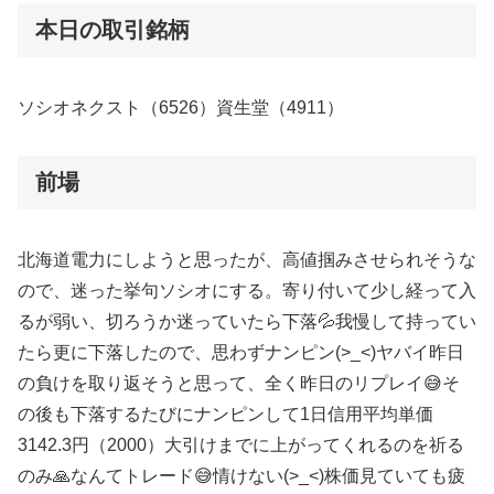
本日の取引銘柄
ソシオネクスト（6526）資生堂（4911）
前場
北海道電力にしようと思ったが、高値掴みさせられそうな
ので、迷った挙句ソシオにする。寄り付いて少し経って入
るが弱い、切ろうか迷っていたら下落💦我慢して持ってい
たら更に下落したので、思わずナンピン(>_<)ヤバイ昨日
の負けを取り返そうと思って、全く昨日のリプレイ😅そ
の後も下落するたびにナンピンして1日信用平均単価
3142.3円（2000）大引けまでに上がってくれるのを祈る
のみ🙏なんてトレード😅情けない(>_<)株価見ていても疲