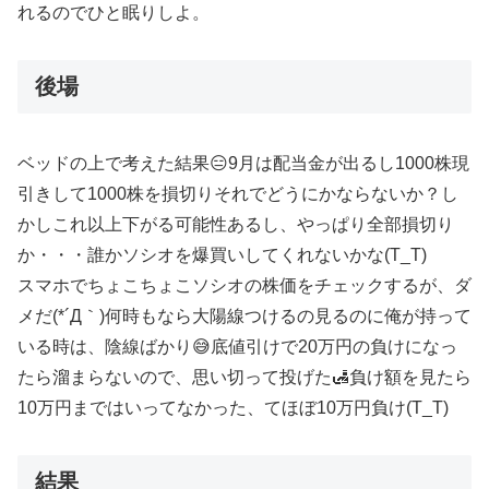
れるのでひと眠りしよ。
後場
ベッドの上で考えた結果😑9月は配当金が出るし1000株現
引きして1000株を損切りそれでどうにかならないか？し
かしこれ以上下がる可能性あるし、やっぱり全部損切り
か・・・誰かソシオを爆買いしてくれないかな(T_T)
スマホでちょこちょこソシオの株価をチェックするが、ダ
メだ(*´Д｀)何時もなら大陽線つけるの見るのに俺が持って
いる時は、陰線ばかり😅底値引けで20万円の負けになっ
たら溜まらないので、思い切って投げた🛃負け額を見たら
10万円まではいってなかった、てほぼ10万円負け(T_T)
結果