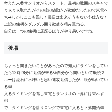
考えた末🤔サンリオからスタート、最初の数回のスキャで
まぁまぁ取れたがその後の値動きが微妙だったので東電へ
🏃‍➡️しかしここも難しく長居は出来そうもない💦仕方なく
上記の銘柄をグルグル回り微益を積み重ねる。
自分は一つの銘柄に居座るほうがやり易いですね。
後場
ちょっと聞きたいことがあったので知人にラインをしてい
たら12時28分に返信が来る💦自分から聞いといて既読ス
ルーは流石に不味いと思い速攻返信したが、板が動いてい
る😅
入るタイミングを逃し東電とサンリオの上昇には乗れず
😣
で、タイミングを計りロングで東電に入ると下落開始😨