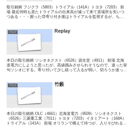
取引銘柄 フジクラ（5803）トライアル（141A）トヨタ（7203） 前
場 最近何時も居たトライアルの出来高が減って来て居場所を失いつ
つある・・・困った😓寄り付き後はトライアルを監視するが、ちょ
っと無理ぽいので昨日下見をしたフジクラでトレ...
Replay
ブログ
本日の取引銘柄 ソシオネクスト（6526）資生堂（4911） 前場 北海
道電力にしようと思ったが、高値掴みさせられそうなので、迷った挙
句ソシオにする。寄り付いて少し経って入るが弱い、切ろうか迷って
いたら下落💦我慢して持っていたら更に下落した...
竹藪
ブログ
本日の取引銘柄 OLC（4661）北海道電力（9509）ソシオネクスト
（6526）三菱重工業（7011）トヨタ（7203）イタミアート（168A）
トライアル（141A） 前場 オリランで構えて待つが、入りそびれる(*
´Д｀)その後グングン上...