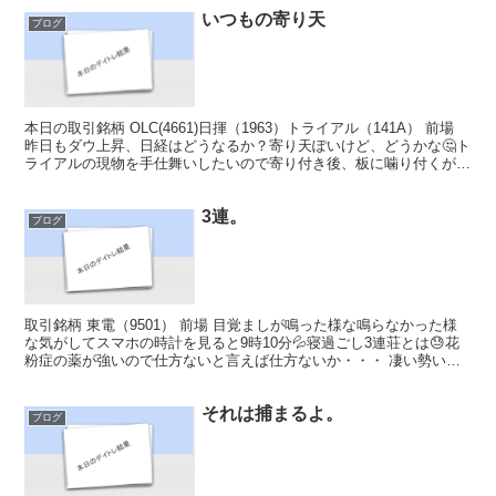
いつもの寄り天
ブログ
本日の取引銘柄 OLC(4661)日揮（1963）トライアル（141A） 前場
昨日もダウ上昇、日経はどうなるか？寄り天ぽいけど、どうかな🤔ト
ライアルの現物を手仕舞いしたいので寄り付き後、板に噛り付くが届
かずしぼんで行ったので諦めオリランへ...
3連。
ブログ
取引銘柄 東電（9501） 前場 目覚ましが鳴った様な鳴らなかった様
な気がしてスマホの時計を見ると9時10分💦寝過ごし3連荘とは😓花
粉症の薬が強いので仕方ないと言えば仕方ないか・・・ 凄い勢いで
デイトレの準備、その勢いのまま入ろうかと思った...
それは捕まるよ。
ブログ