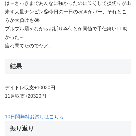
は～さっきまであんなに強かったのに💦そして損切りが出
来ず大量ナンピン😱今日の一日の稼ぎがパー、それどこ
ろか大負けも😭
ブルブル震えながらお祈り🙏何とか同値で手仕舞い😮‍💨助
かった～
疲れ果てたのでヤメ。
結果
デイトレ収支+10030円
11月収支+20320円
10日間無料お試しはこちら
振り返り