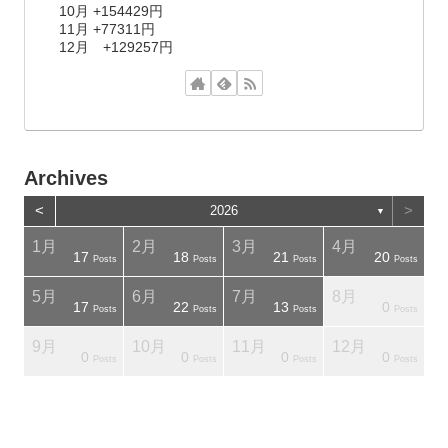
10月 +154429円
11月 +77311円
12月 +129257円
Archives
<
>
2026
▼
1月
2月
3月
4月
17
18
21
20
osts
osts
Posts
Posts
Posts
Posts
5月
6月
7月
8月
17
22
13
0
osts
osts
Posts
Posts
Posts
Posts
9月
10月
11月
12月
0
0
0
0
osts
osts
Posts
Posts
Posts
Posts