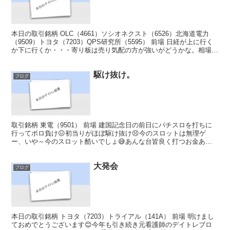
本日の取引銘柄 OLC（4661）ソシオネクスト（6526）北海道電力
（9509）トヨタ（7203）QPS研究所（5595） 前場 日経が上に行く
か下に行くか・・・寄り板は売り気配の方が強いがどうかな。相場の
気配も不気味なので、様子を見なが...
駆け抜け。
ブログ
取引銘柄 東電（9501） 前場 建国記念日の前日にパチスロを打ちに
行ってボロ負け😖初当りがほぼ駆け抜け😣今のスロットは無理ゲ
ー、いや～今のスロット酷いでしょ😅あんな台皆良く打つお金ある
よな・・・設定はスマスロになって入ってますよ、何でかっ...
大発会
ブログ
本日の取引銘柄 トヨタ（7203）トライアル（141A） 前場 明けまし
ておめでとうございます😊今年も引き続き元看護師のデイトレブロ