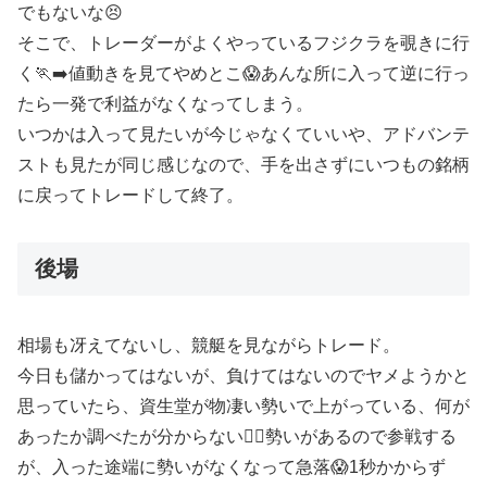
でもないな😣
そこで、トレーダーがよくやっているフジクラを覗きに行
く🏃‍➡️値動きを見てやめとこ😱あんな所に入って逆に行っ
たら一発で利益がなくなってしまう。
いつかは入って見たいが今じゃなくていいや、アドバンテ
ストも見たが同じ感じなので、手を出さずにいつもの銘柄
に戻ってトレードして終了。
後場
相場も冴えてないし、競艇を見ながらトレード。
今日も儲かってはないが、負けてはないのでヤメようかと
思っていたら、資生堂が物凄い勢いで上がっている、何が
あったか調べたが分からない😵‍💫勢いがあるので参戦する
が、入った途端に勢いがなくなって急落😱1秒かからず