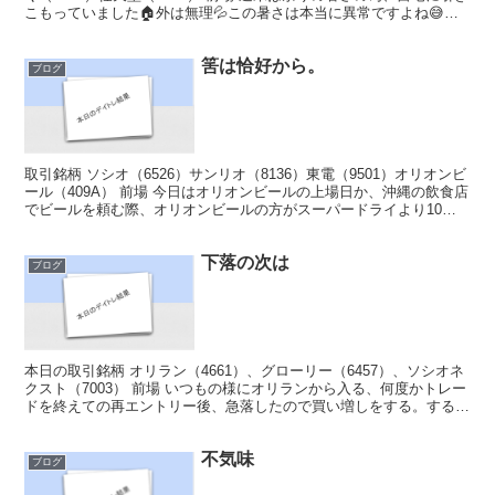
こもっていました🏠外は無理💦この暑さは本当に異常ですよね😅外
で仕事やっている人もいると思うと...
筈は恰好から。
ブログ
取引銘柄 ソシオ（6526）サンリオ（8136）東電（9501）オリオンビ
ール（409A） 前場 今日はオリオンビールの上場日か、沖縄の飲食店
でビールを頼む際、オリオンビールの方がスーパードライより10円
高い事があるが、なんでだ🤔あ～沖縄行...
下落の次は
ブログ
本日の取引銘柄 オリラン（4661）、グローリー（6457）、ソシオネ
クスト（7003） 前場 いつもの様にオリランから入る、何度かトレー
ドを終えての再エントリー後、急落したので買い増しをする。すると
さらに下落したので、ナンピンは禁止してい...
不気味
ブログ