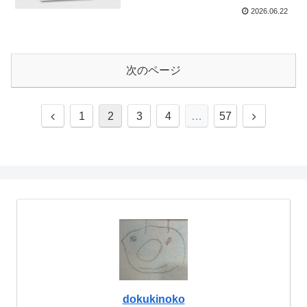
2026.06.22
次のページ
前
次
1
2
3
4
…
57
へ
へ
dokukinoko