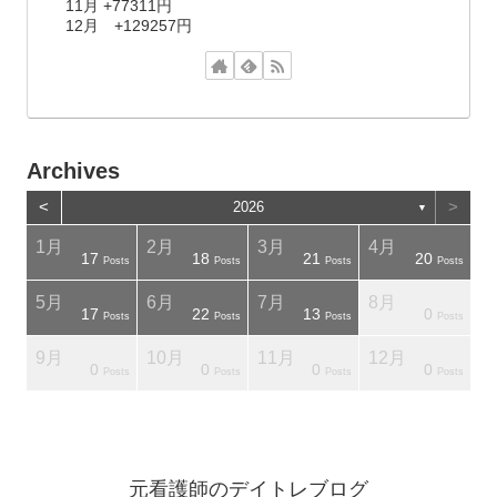
11月 +77311円
12月 +129257円
Archives
<
>
2026
▼
1月
2月
3月
4月
17
18
21
20
osts
osts
Posts
Posts
Posts
Posts
5月
6月
7月
8月
17
22
13
0
osts
osts
Posts
Posts
Posts
Posts
9月
10月
11月
12月
0
0
0
0
osts
osts
Posts
Posts
Posts
Posts
元看護師のデイトレブログ