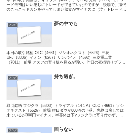
ード最初はいい感じにトレードができていたのですが…後場で、痛恨
のこっこっドカンをやってしまい収支がマイナスに（泣）トレードす
る気力もなくなり。相場を眺める。その後、前回買...
夢の中でも
ブログ
本日の取引銘柄 OLC（4661）ソシオネクスト（6526）三菱
UFJ（8306）イオン（8267）サンバイオ（4592）三菱重工業
（7011） 前場 アスアの寄り板を見るが弱い、昨日の夜損切りプラン
を考えた。1ヶ月に100株ずつ切って半年...
持ち過ぎ。
ブログ
取引銘柄 フジクラ（5803）トライアル（14１A）OLC（4661）ソシ
オネクスト（6526） 前場 昨日ダウが800円の下落、先物は戻しては
来ているが300円マイナス、半導体は下❓フジクラは寄り付かず、特
売りで止まっているので、トライア...
回らない
ブログ