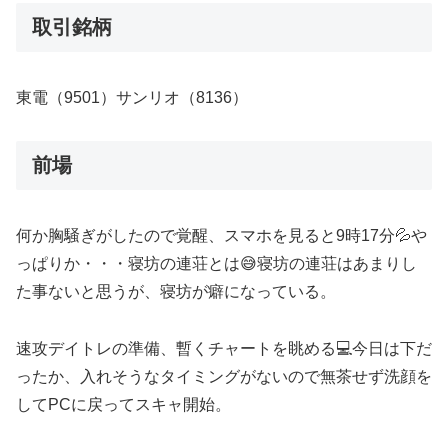
取引銘柄
東電（9501）サンリオ（8136）
前場
何か胸騒ぎがしたので覚醒、スマホを見ると9時17分💦や
っぱりか・・・寝坊の連荘とは😅寝坊の連荘はあまりし
た事ないと思うが、寝坊が癖になっている。
速攻デイトレの準備、暫くチャートを眺める💻今日は下だ
ったか、入れそうなタイミングがないので無茶せず洗顔を
してPCに戻ってスキャ開始。