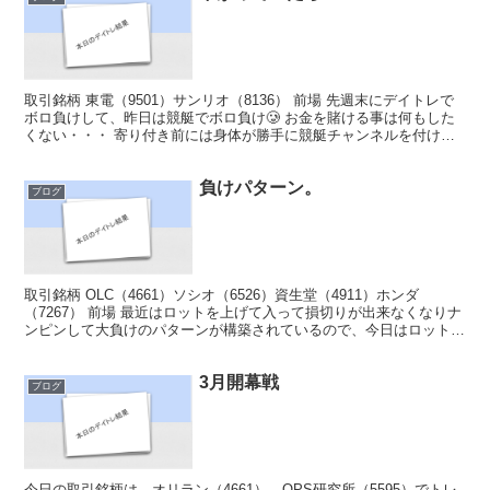
取引銘柄 東電（9501）サンリオ（8136） 前場 先週末にデイトレで
ボロ負けして、昨日は競艇でボロ負け🥲 お金を賭ける事は何もした
くない・・・ 寄り付き前には身体が勝手に競艇チャンネルを付け、
デイトレの準備をしている😓2日くらいはお金を...
負けパターン。
ブログ
取引銘柄 OLC（4661）ソシオ（6526）資生堂（4911）ホンダ
（7267） 前場 最近はロットを上げて入って損切りが出来なくなりナ
ンピンして大負けのパターンが構築されているので、今日はロットは
控えめに入る様にする予定。 ソシオかオリ...
3月開幕戦
ブログ
今日の取引銘柄は、オリラン（4661）、QPS研究所（5595）でトレ